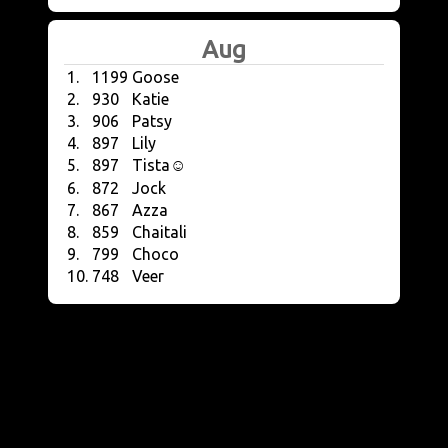
Aug
1.
1199
Goose
2.
930
Katie
3.
906
Patsy
4.
897
Lily
5.
897
Tista☺️
6.
872
Jock
7.
867
Azza
8.
859
Chaitali
9.
799
Choco
10.
748
Veer