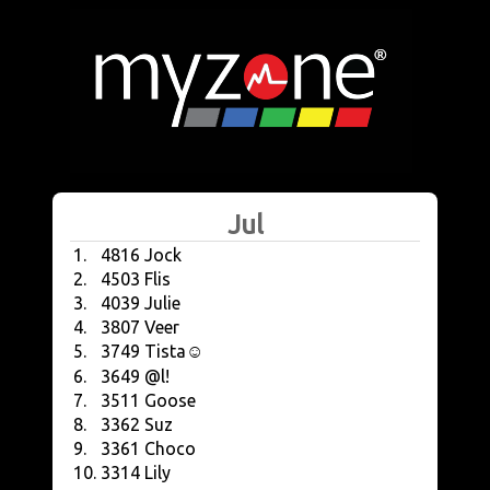
Jul
1.
4816
Jock
2.
4503
Flis
3.
4039
Julie
4.
3807
Veer
5.
3749
Tista☺️
6.
3649
@l!
7.
3511
Goose
8.
3362
Suz
9.
3361
Choco
10.
3314
Lily